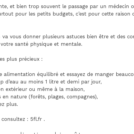
Child
nte, et bien trop souvent le passage par un médecin 
(generatepress_child)
urtout pour les petits budgets, c’est pour cette raison 
|
Parent
Theme:
n va vous donner plusieurs astuces bien être et des co
GeneratePress
 votre santé physique et mentale.
(generatepress)
es plus précieux :
 alimentation équilibré et essayez de manger beauco
 d’eau au moins 1 litre et demi par jour,
 en extérieur ou même à la maison,
es en nature (forêts, plages, compagnes),
ez plus.
consultez : 5fl.fr .