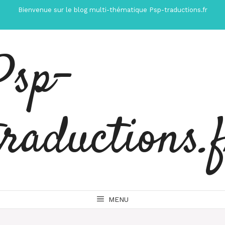
Aller
Bienvenue sur le blog multi-thématique Psp-traductions.fr
au
contenu
Psp-
traductions.
MENU