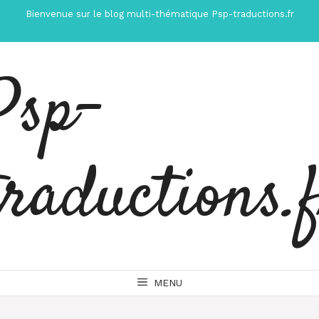
Aller
Bienvenue sur le blog multi-thématique Psp-traductions.fr
au
contenu
Psp-
traductions.
MENU