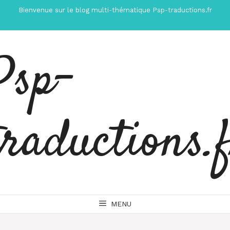
Aller
Bienvenue sur le blog multi-thématique Psp-traductions.fr
au
contenu
Psp-
traductions.
MENU