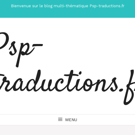
Aller
Bienvenue sur le blog multi-thématique Psp-traductions.fr
au
contenu
Psp-
traductions.
MENU