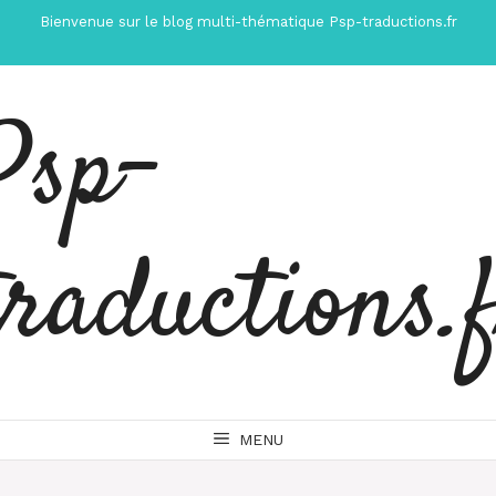
Aller
Bienvenue sur le blog multi-thématique Psp-traductions.fr
au
contenu
Psp-
traductions.
MENU