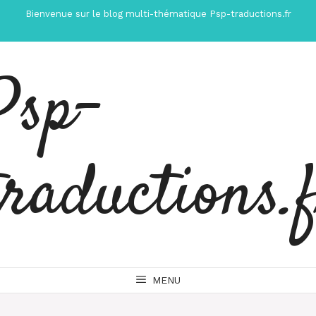
Aller
Bienvenue sur le blog multi-thématique Psp-traductions.fr
au
contenu
Psp-
traductions.
MENU