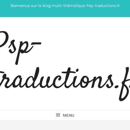
Aller
Bienvenue sur le blog multi-thématique Psp-traductions.fr
au
contenu
Psp-
traductions.
MENU