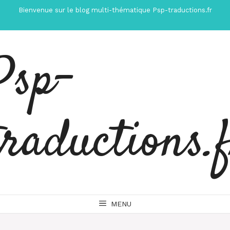
Aller
Bienvenue sur le blog multi-thématique Psp-traductions.fr
au
contenu
Psp-
traductions.
MENU