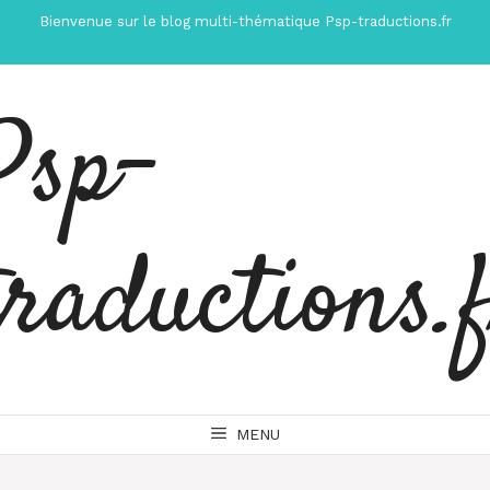
Aller
Bienvenue sur le blog multi-thématique Psp-traductions.fr
au
contenu
Psp-
traductions.
MENU