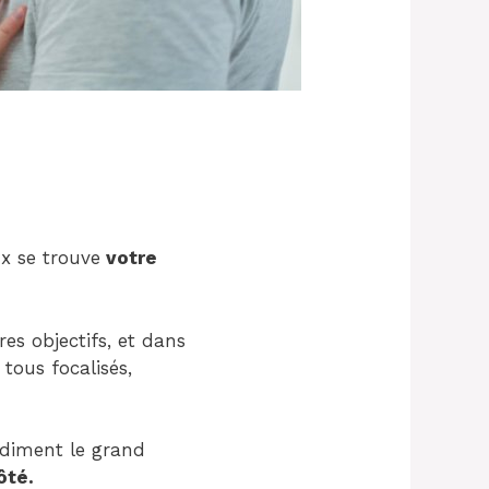
ux se trouve
votre
es objectifs, et dans
ous focalisés,
rdiment le grand
ôté.