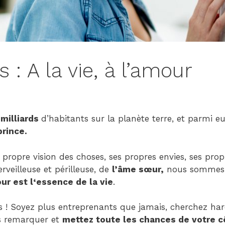
Child
(generatepress_child)
|
Parent
Theme:
 : A la vie, à l’amour
GeneratePress
(generatepress)
 milliards
d’habitants sur la planète terre, et parmi e
prince.
ropre vision des choses, ses propres envies, ses propr
erveilleuse et périlleuse, de
l’âme sœur,
nous sommes t
ur est l‘essence de la vie
.
s ! Soyez plus entreprenants que jamais, cherchez ha
us remarquer et
mettez toute les chances de votre c