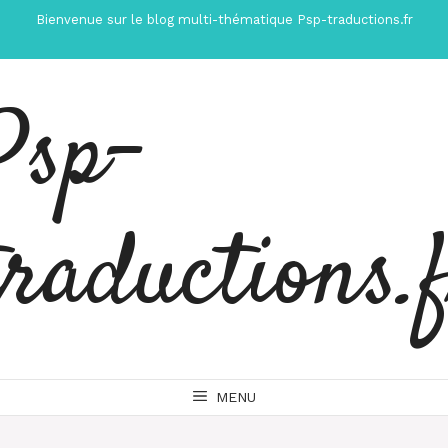
Aller
Bienvenue sur le blog multi-thématique Psp-traductions.fr
au
contenu
Psp-
traductions.
MENU