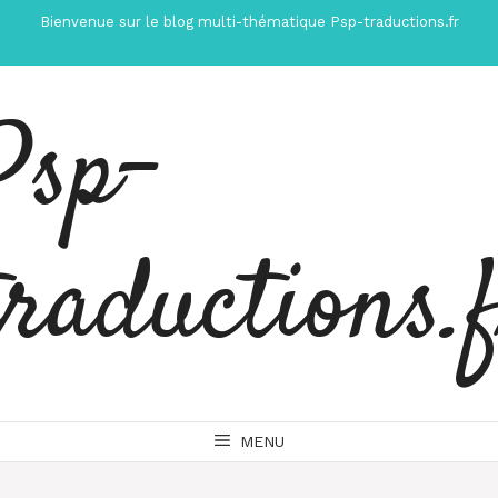
Aller
Bienvenue sur le blog multi-thématique Psp-traductions.fr
au
contenu
Psp-
traductions.
MENU