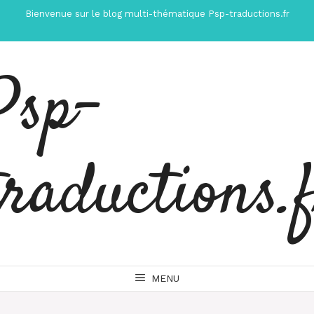
Aller
Bienvenue sur le blog multi-thématique Psp-traductions.fr
au
contenu
Psp-
traductions.
MENU