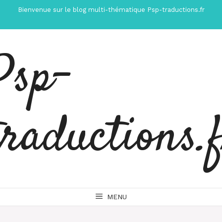
Aller
Bienvenue sur le blog multi-thématique Psp-traductions.fr
au
contenu
Psp-
traductions.
MENU