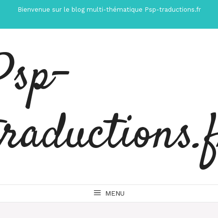
Aller
Bienvenue sur le blog multi-thématique Psp-traductions.fr
au
contenu
Psp-
traductions.
MENU