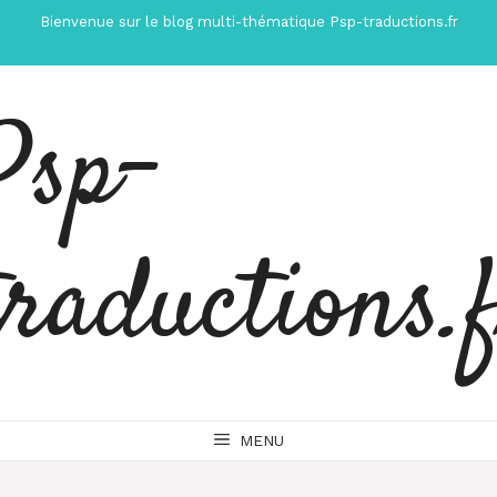
Aller
Bienvenue sur le blog multi-thématique Psp-traductions.fr
au
contenu
Psp-
traductions.
MENU