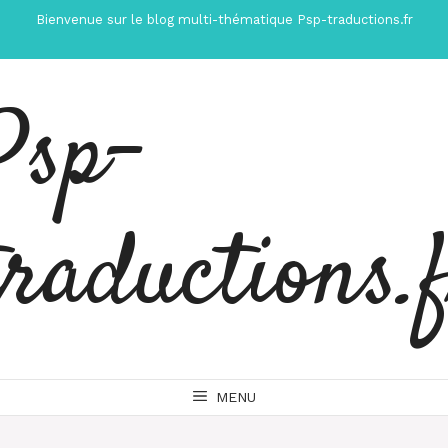
Aller
Bienvenue sur le blog multi-thématique Psp-traductions.fr
au
contenu
Psp-
traductions.
MENU