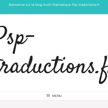
Aller
Bienvenue sur le blog multi-thématique Psp-traductions.fr
au
contenu
Psp-
traductions.
MENU