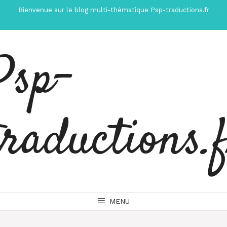
Aller
Bienvenue sur le blog multi-thématique Psp-traductions.fr
au
contenu
Psp-
traductions.
MENU