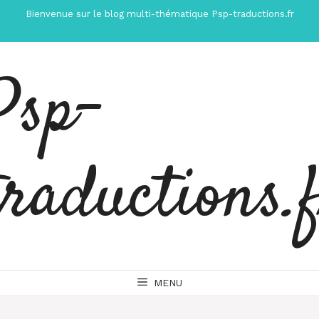
Aller
Bienvenue sur le blog multi-thématique Psp-traductions.fr
au
contenu
Psp-
traductions.
MENU