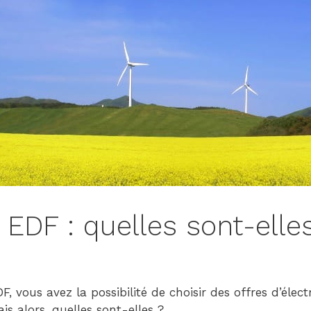
-
Version
2.1.0
|
Author:
Atakan
Au
|
Docs:
https://atakanau.blogspot
category-
menu-
wp-
 EDF : quelles sont-elle
plugin.html
|
Active
Theme:
F, vous avez la possibilité de choisir des offres d’électr
GeneratePress
s alors, quelles sont-elles ?