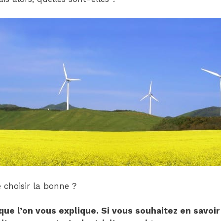
Child
(generatepress_child)
|
Parent
Theme:
GeneratePress
(generatepress)
choisir la bonne ?
que l’on vous explique. Si vous souhaitez en savoir