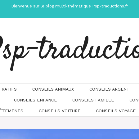
Bienvenue sur le blog multi-thématique Psp-traductions.fr
sp-traducti
TRATIFS
CONSEILS ANIMAUX
CONSEILS ARGENT
CONSEILS ENFANCE
CONSEILS FAMILLE
CON
Automatically
Hierarchic
VÊTEMENTS
CONSEILS VOITURE
CONSEILS VOYAGE
Categories
in
Menu