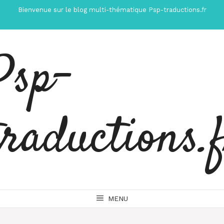
Aller
Bienvenue sur le blog multi-thématique Psp-traductions.fr
au
contenu
Psp-
traductions.
MENU