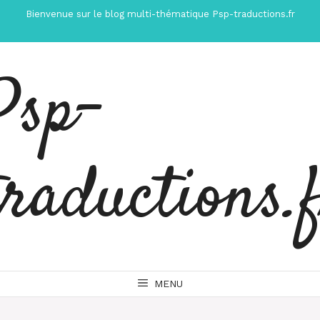
Aller
Bienvenue sur le blog multi-thématique Psp-traductions.fr
au
contenu
Psp-
traductions.
MENU