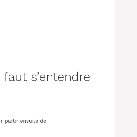
.com/2021/01/automatic-
 faut s’entendre
r partir ensuite de