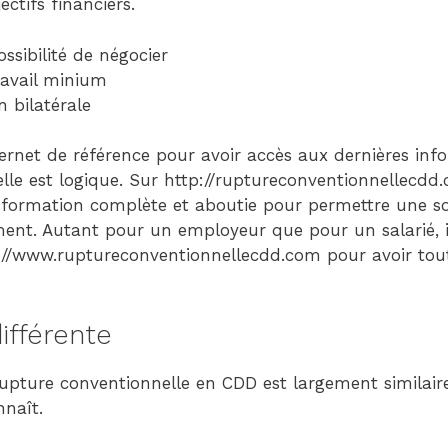
ectifs financiers.
ssibilité de négocier
ravail minium
 bilatérale
ternet de référence pour avoir accès aux dernières inf
le est logique. Sur http://ruptureconventionnellecdd.c
nformation complète et aboutie pour permettre une sol
ment. Autant pour un employeur que pour un salarié, il
tp://www.ruptureconventionnellecdd.com pour avoir tout
ifférente
 rupture conventionnelle en CDD est largement similair
nnaît.