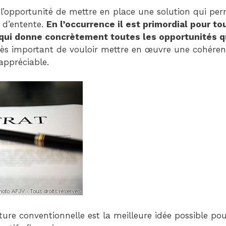
Child
ir l’opportunité de mettre en place une solution qui pe
(generatepress_child)
 d’entente.
En l’occurrence il est primordial pour to
|
t qui donne concrètement toutes les opportunités q
Parent
t tès important de vouloir mettre en œuvre une cohére
Theme:
appréciable.
GeneratePress
(generatepress)
pture conventionnelle est la meilleure idée possible po