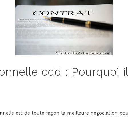
-
Version
2.1.0
|
Author:
Atakan
Au
|
Docs:
https://atakanau.blogspot
nnelle cdd : Pourquoi il
category-
menu-
wp-
plugin.html
|
Active
nelle est de toute façon la meilleure négociation pou
Theme:
GeneratePress