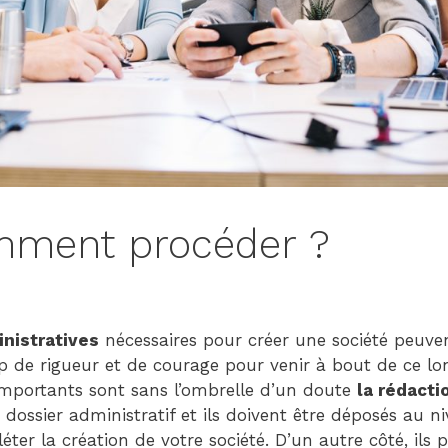
Child
(generatepress_child)
|
Parent
Theme:
GeneratePress
(generatepress)
mment procéder ?
nistratives
nécessaires pour créer une société peuve
p de rigueur et de courage pour venir à bout de ce lo
mportants sont sans l’ombrelle d’un doute
la rédacti
dossier administratif et ils doivent être déposés au n
ter la création de votre société. D’un autre côté, ils 