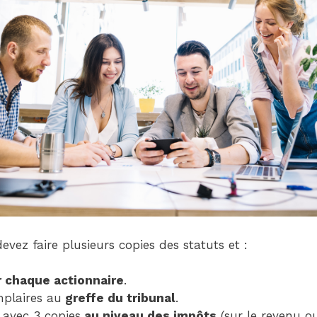
evez faire plusieurs copies des statuts et :
 chaque actionnaire
.
plaires au
greffe du tribunal
.
 avec 3 copies
au niveau des impôts
(sur le revenu ou