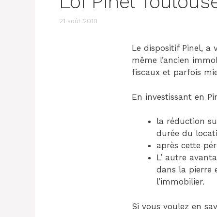
Loi Pinel Toulous
21 août 2018
Le dispositif Pinel, a
même l’ancien immobi
fiscaux et parfois mi
En investissant en Pi
la réduction su
durée du locati
après cette pé
L’ autre avant
dans la pierre
l’immobilier.
Si vous voulez en savo