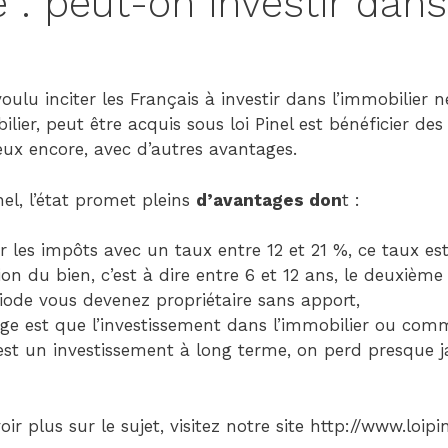
e : peut-on investir dans
Child
(generatepress_child)
|
Parent
 voulu inciter les Français à investir dans l’immobilier
Theme:
lier, peut être acquis sous loi Pinel est bénéficier d
GeneratePress
eux encore, avec d’autres avantages.
(generatepress)
nel, l’état promet pleins
d’avantages don
t :
r les impôts avec un taux entre 12 et 21 %, ce taux est
on du bien, c’est à dire entre 6 et 12 ans, le deuxièm
riode vous devenez propriétaire sans apport,
age est que l’investissement dans l’immobilier ou com
 est un investissement à long terme, on perd presque 
ir plus sur le sujet, visitez notre site http://www.loip