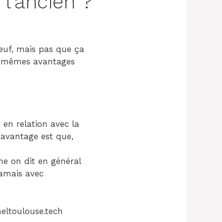
 l’ancien ?
 neuf, mais pas que ça
es mêmes avantages
 en relation avec la
e avantage est que,
me on dit en général
jamais avec
ineltoulouse.tech