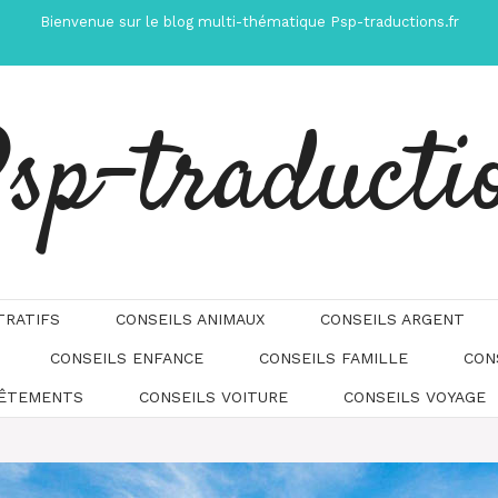
Bienvenue sur le blog multi-thématique Psp-traductions.fr
sp-traducti
TRATIFS
CONSEILS ANIMAUX
CONSEILS ARGENT
CONSEILS ENFANCE
CONSEILS FAMILLE
CON
Automatically
Hierarchic
VÊTEMENTS
CONSEILS VOITURE
CONSEILS VOYAGE
Categories
in
Menu