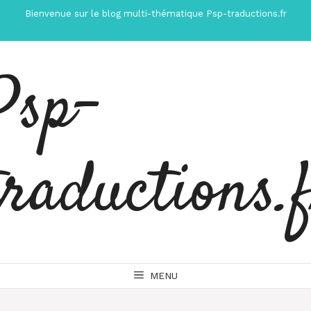
Aller
Bienvenue sur le blog multi-thématique Psp-traductions.fr
au
contenu
Psp-
traductions.
MENU