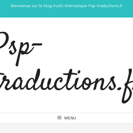
Aller
Bienvenue sur le blog multi-thématique Psp-traductions.fr
au
contenu
Psp-
traductions.
MENU