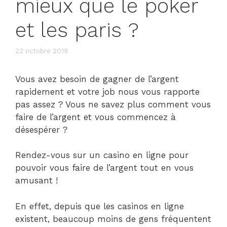
mieux que le poker
et les paris ?
22 octobre 2019
Vous avez besoin de gagner de l’argent
rapidement et votre job nous vous rapporte
pas assez ? Vous ne savez plus comment vous
faire de l’argent et vous commencez à
désespérer ?
Rendez-vous sur un casino en ligne pour
pouvoir vous faire de l’argent tout en vous
amusant !
En effet, depuis que les casinos en ligne
existent, beaucoup moins de gens fréquentent