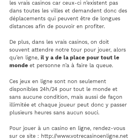
les vrais casinos car ceux-ci n’existent pas
dans toutes les villes et demandent donc des
déplacements qui peuvent être de longues
distances afin de pouvoir en profiter.
De plus, dans les vrais casinos, on doit
souvent attendre notre tour pour jouer, alors
qu’en ligne,
il y a de la place pour tout le
monde
et personne n’a à faire la queue.
Ces jeux en ligne sont non seulement
disponibles 24h/24 pour tout le monde et
sans aucune condition, mais aussi de façon
illimitée et chaque joueur peut donc y passer
plusieurs heures sans aucun souci.
Pour jouer à un casino en ligne, rendez-vous
sur ce site : http://www.votrecasinoenligne.net