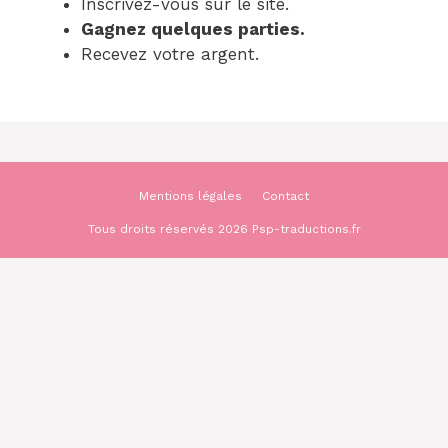
Inscrivez-vous sur le site.
Gagnez quelques parties.
Recevez votre argent.
Mentions légales
Contact
Tous droits réservés 2026 Psp-traductions.fr