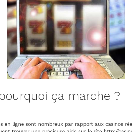
-
Version
2.1.0
|
Author:
Atakan
Au
|
Docs:
https://atakanau.blogspot
category-
menu-
wp-
: pourquoi ça marche ?
plugin.html
|
Active
Theme:
os en ligne sont nombreux par rapport aux casinos rée
GeneratePress
nt trouver une précieuse aide sur le site http://casin