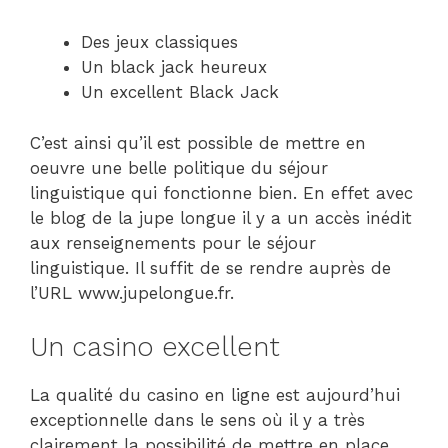
Des jeux classiques
Un black jack heureux
Un excellent Black Jack
C’est ainsi qu’il est possible de mettre en
oeuvre une belle politique du séjour
linguistique qui fonctionne bien. En effet avec
le blog de la jupe longue il y a un accès inédit
aux renseignements pour le séjour
linguistique. Il suffit de se rendre auprès de
l’URL www.jupelongue.fr.
Un casino excellent
La qualité du casino en ligne est aujourd’hui
exceptionnelle dans le sens où il y a très
clairement la possibilité de mettre en place