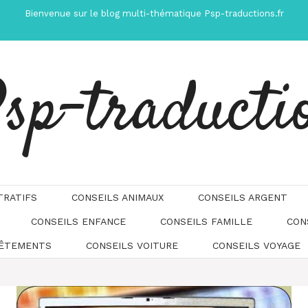
Bienvenue sur le blog multi-thématique Psp-traductions.fr
sp-traducti
TRATIFS
CONSEILS ANIMAUX
CONSEILS ARGENT
CONSEILS ENFANCE
CONSEILS FAMILLE
CON
Automatically
Hierarchic
VÊTEMENTS
CONSEILS VOITURE
CONSEILS VOYAGE
Categories
in
Menu