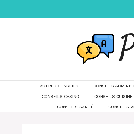
Aller
au
contenu
P
AUTRES CONSEILS
CONSEILS ADMINIS
CONSEILS CASINO
CONSEILS CUISINE
CONSEILS SANTÉ
CONSEILS 