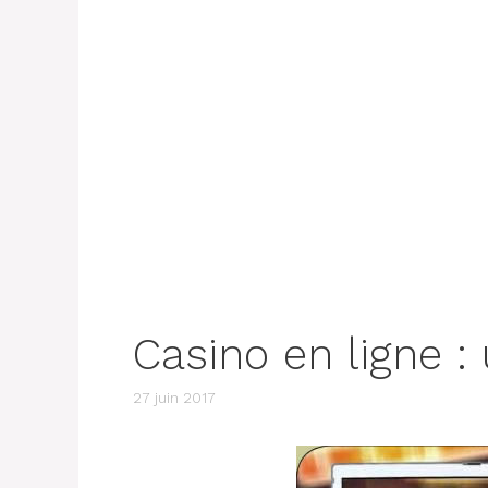
Casino en ligne :
27 juin 2017