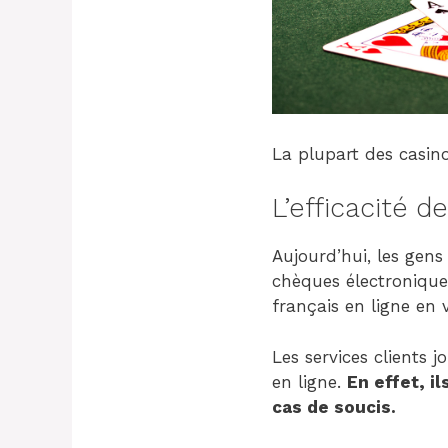
La plupart des casino
L’efficacité d
Aujourd’hui, les gens
chèques électroniques
français en ligne en 
Les services clients 
en ligne.
En effet, i
cas de soucis.