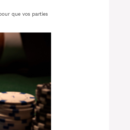
pour que vos parties