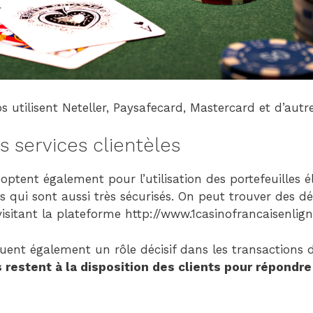
s utilisent Neteller, Paysafecard, Mastercard et d’autre
es services clientèles
 optent également pour l’utilisation des portefeuilles 
 qui sont aussi très sécurisés. On peut trouver des dét
visitant la plateforme http://www.1casinofrancaisenlign
jouent également un rôle décisif dans les transactions 
ls restent à la disposition des clients pour répondr