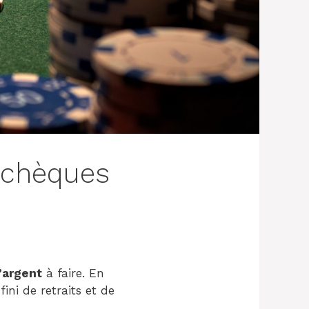
s chèques
d’argent
à faire. En
ini de retraits et de