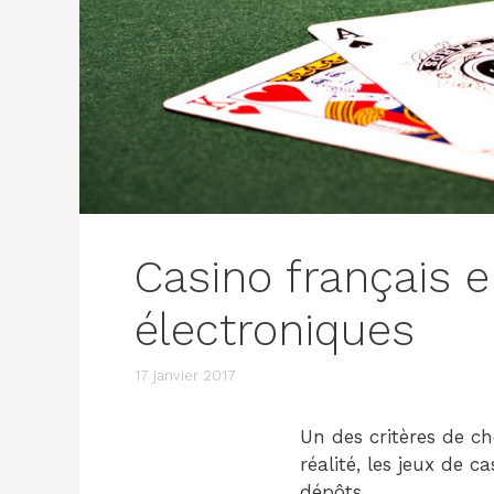
Casino français en
électroniques
17 janvier 2017
Un des critères de ch
réalité, les jeux de c
dépôts.