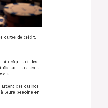
s cartes de crédit.
électroniques et des
ails sur les casinos
e.eu.
d’argent des casinos
e à leurs besoins en