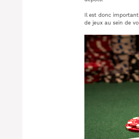
Il est donc importan
de jeux au sein de vos