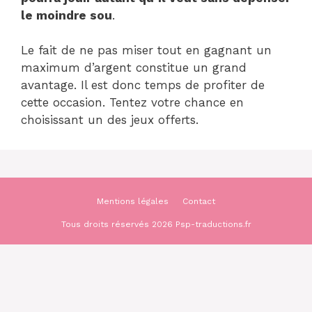
le moindre sou
.
Le fait de ne pas miser tout en gagnant un
maximum d’argent constitue un grand
avantage. Il est donc temps de profiter de
cette occasion. Tentez votre chance en
choisissant un des jeux offerts.
Mentions légales
Contact
Tous droits réservés 2026 Psp-traductions.fr