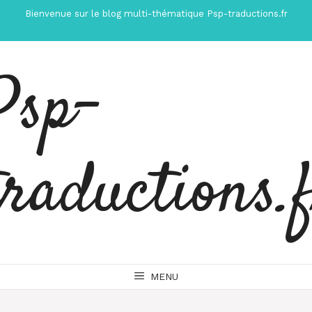
Aller
Bienvenue sur le blog multi-thématique Psp-traductions.fr
au
contenu
Psp-
traductions.
MENU