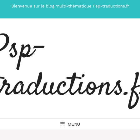
Aller
Bienvenue sur le blog multi-thématique Psp-traductions.fr
au
contenu
Psp-
traductions.
MENU