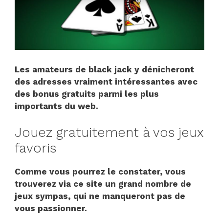
Les amateurs de black jack y dénicheront
des adresses vraiment intéressantes avec
des bonus gratuits parmi les plus
importants du web.
Jouez gratuitement à vos jeux
favoris
Comme vous pourrez le constater, vous
trouverez via ce site un grand nombre de
jeux sympas, qui ne manqueront pas de
vous passionner.