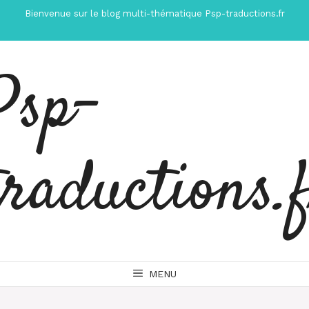
Aller
Bienvenue sur le blog multi-thématique Psp-traductions.fr
au
contenu
Psp-
traductions.
MENU