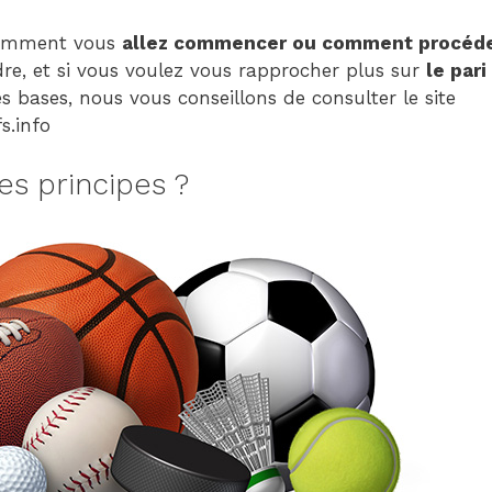
Child
(generatepress_child)
comment vous
allez commencer ou comment procéd
|
re, et si vous voulez vous rapprocher plus sur
le pari
Parent
 bases, nous vous conseillons de consulter le site
Theme:
s.info
GeneratePress
(generatepress)
des principes ?