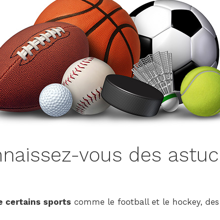
-
Version
2.1.0
|
Author:
Atakan
Au
|
Docs:
https://atakanau.blogspot
category-
menu-
onnaissez-vous des astuc
wp-
plugin.html
|
Active
Theme:
 certains sports
comme le football et le hockey, des
GeneratePress