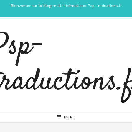
Aller
Bienvenue sur le blog multi-thématique Psp-traductions.fr
au
contenu
Psp-
traductions.
MENU