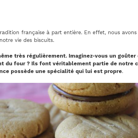
Child
(generatepress_child)
|
Parent
tradition française à part entière. En effet, nous avons
Theme:
otre vie des biscuits.
GeneratePress
(generatepress)
ême très régulièrement. Imaginez-vous un goûter 
nt du four ? Ils font véritablement partie de notre 
ce possède une spécialité qui lui est propre
.