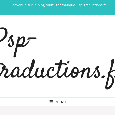
Aller
Bienvenue sur le blog multi-thématique Psp-traductions.fr
au
contenu
Psp-
traductions.
MENU