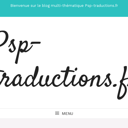
Aller
Bienvenue sur le blog multi-thématique Psp-traductions.fr
au
contenu
Psp-
traductions.
MENU