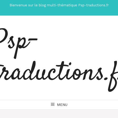
Aller
Bienvenue sur le blog multi-thématique Psp-traductions.fr
au
contenu
Psp-
traductions.
MENU