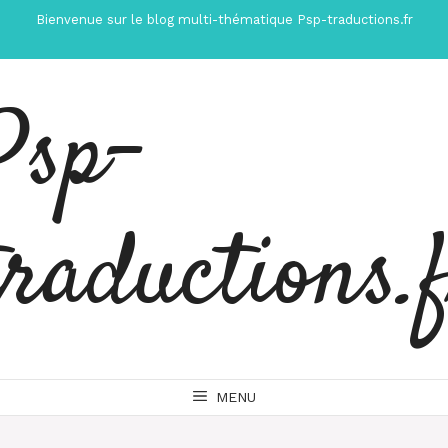
Aller
Bienvenue sur le blog multi-thématique Psp-traductions.fr
au
contenu
Psp-
traductions.
MENU