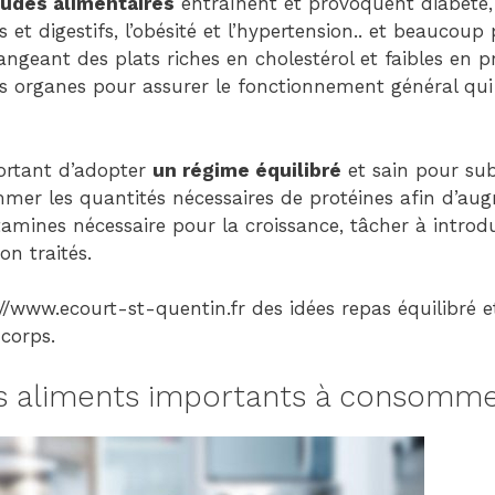
udes alimentaires
entraînent et provoquent diabète, 
Child
et digestifs, l’obésité et l’hypertension.. et beaucoup
(generatepress_child)
geant des plats riches en cholestérol et faibles en pr
|
les organes pour assurer le fonctionnement général qui
Parent
Theme:
GeneratePress
ortant d’adopter
un régime équilibré
et sain pour sub
(generatepress)
mer les quantités nécessaires de protéines afin d’aug
itamines nécessaire pour la croissance, tâcher à introd
on traités.
//www.ecourt-st-quentin.fr des idées repas équilibré e
corps.
es aliments importants à consomme