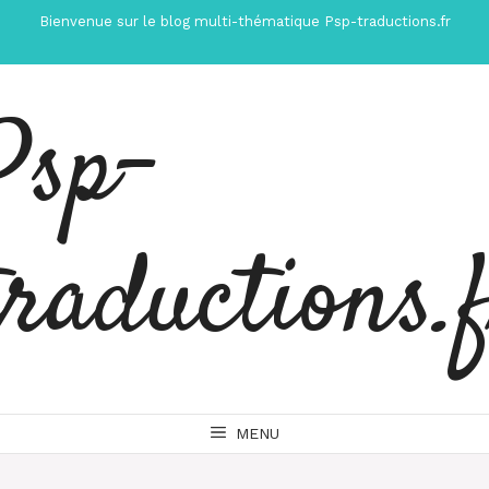
Aller
Bienvenue sur le blog multi-thématique Psp-traductions.fr
au
contenu
Psp-
traductions.
MENU