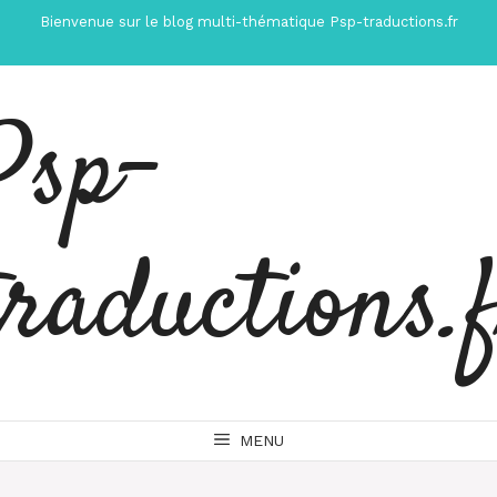
Aller
Bienvenue sur le blog multi-thématique Psp-traductions.fr
au
contenu
Psp-
traductions.
MENU