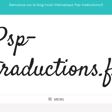
Aller
Bienvenue sur le blog multi-thématique Psp-traductions.fr
au
contenu
Psp-
traductions.
MENU