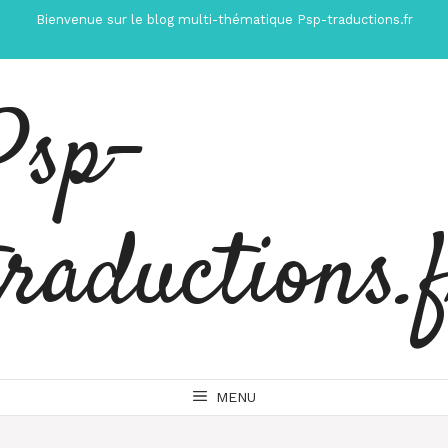
Aller
Bienvenue sur le blog multi-thématique Psp-traductions.fr
au
contenu
Psp-
traductions.
MENU