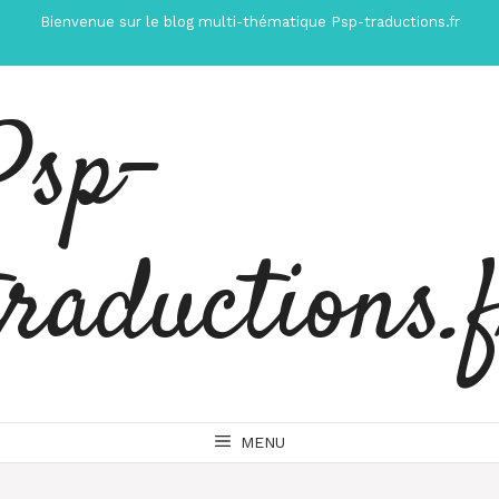
Aller
Bienvenue sur le blog multi-thématique Psp-traductions.fr
au
contenu
Psp-
traductions.
MENU